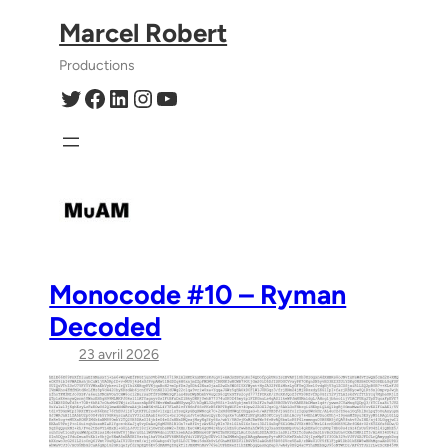
Aller
Marcel Robert
au
contenu
Productions
Twitter
Facebook
LinkedIn
Instagram
YouTube
Monocode #10 – Ryman
Decoded
23 avril 2026