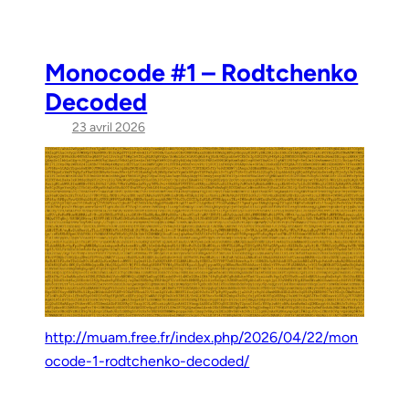
Monocode #1 – Rodtchenko
Decoded
23 avril 2026
http://muam.free.fr/index.php/2026/04/22/mon
ocode-1-rodtchenko-decoded/