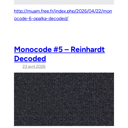
http://muam.free.fr/index.php/2026/04/22/mon
ocode-6-opalka-decoded/
Monocode #5 – Reinhardt
Decoded
23 avril 2026