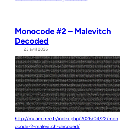
Monocode #2 – Malevitch
Decoded
23 avril 2026
http://muam.free.fr/index.php/2026/04/22/mon
ocode-2-malevitch-decoded/